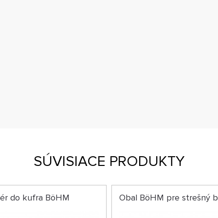
SÚVISIACE PRODUKTY
zér do kufra BöHM
Obal BöHM pre strešný b