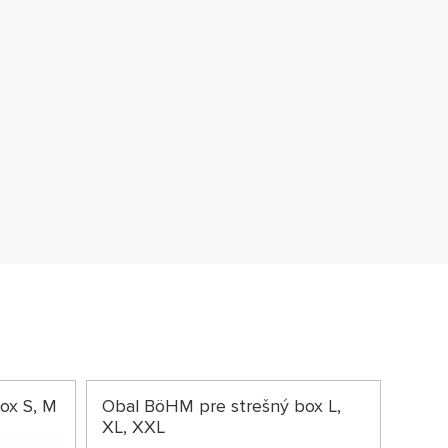
ox S, M
Obal BöHM pre strešný box L,
XL, XXL