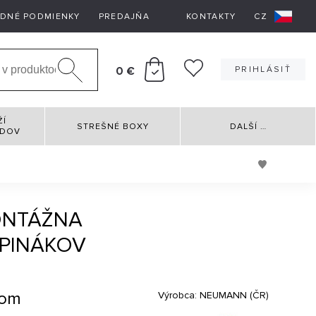
DNÉ PODMIENKY
PREDAJŇA
KONTAKTY
CZ
0 €
PRIHLÁSIŤ
ŽÍ
STREŠNÉ BOXY
DALŠÍ
…
RDOV
ONTÁŽNA
PINÁKOV
xom
Výrobca:
NEUMANN (ČR)