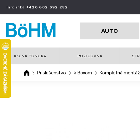
Infolinka
+420 602 692 282
AUTO
AKČNÁ PONUKA
POŽIČOVŇA
STR
Príslušenstvo
k Boxom
Kompletná montáž