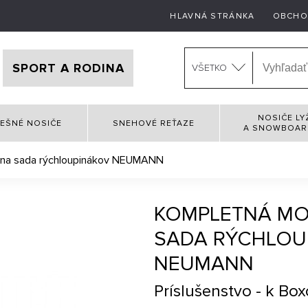
HLAVNÁ STRÁNKA
OBCHO
SPORT A RODINA
VŠETKO
NOSIČE LY
EŠNÉ NOSIČE
SNEHOVÉ REŤAZE
A SNOWBOA
na sada rýchloupinákov NEUMANN
KOMPLETNÁ M
SADA RÝCHLOU
NEUMANN
Príslušenstvo - k Bo