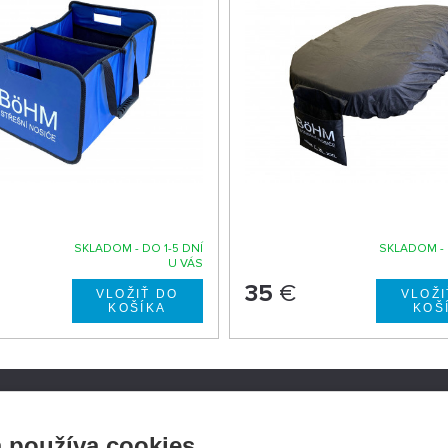
SKLADOM - DO 1-5 DNÍ
SKLADOM - 
U VÁS
35
€
NOSICE.CZ
SLEDUJTE NÁS NA SOCIÁ
 používa cookies