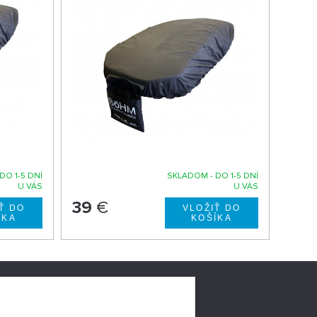
DO 1-5 DNÍ
SKLADOM - DO 1-5 DNÍ
U VÁS
U VÁS
39
€
LNYCH
HEUREKA.SK