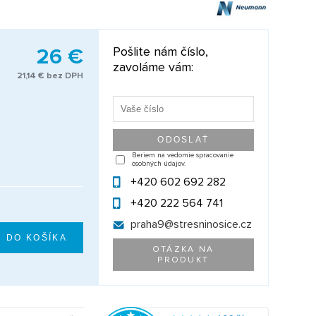
26 €
Pošlite nám číslo,
zavoláme vám:
21,14 € bez DPH
Beriem na vedomie spracovanie
osobných údajov.
+420 602 692 282
+420 222 564 741
praha9@
stresninosice.cz
OTÁZKA NA
PRODUKT