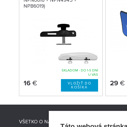
NPN0616 + NPN4945 +
NPB6019)
SKLADOM - DO 1-5 DNÍ
U VÁS
16
€
29
€
VŠETKO O NÁKUPE
STRESNI
Táto webová stránka