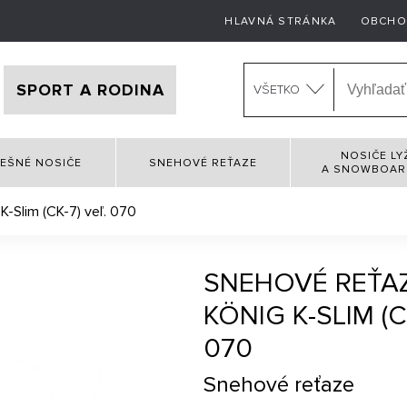
HLAVNÁ STRÁNKA
OBCHO
SPORT A RODINA
VŠETKO
NOSIČE LY
EŠNÉ NOSIČE
SNEHOVÉ REŤAZE
A SNOWBOA
K-Slim (CK-7) veľ. 070
SNEHOVÉ REŤA
KÖNIG K-SLIM (C
070
Snehové reťaze