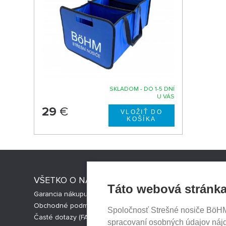
SKLADOM - DO 1-5 DNÍ
U VÁS
29
€
VŠETKO O NÁKUPE
STRESNI
Táto webová stránka
Garancia nákupu
Strešné nos
Obchodné podmienky
Česká verz
Spoločnosť Strešné nosiče BöHM s
Časté dotazy (FAQ)
Cookies nas
spracovaní osobných údajov náj