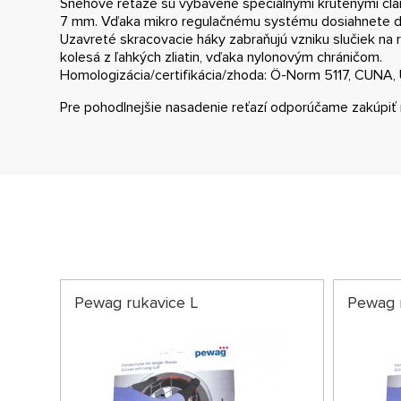
Snehové reťaze sú vybavené špeciálnymi krútenými člán
7 mm.
Vďaka mikro regulačnému systému dosiahnete do
Uzavreté skracovacie háky zabraňujú vzniku slučiek na r
kolesá z ľahkých zliatin, vďaka nylonovým chráničom.
Homologizácia/certifikácia/zhoda: Ö-Norm 5117, CUNA, 
Pre pohodlnejšie nasadenie reťazí odporúčame zakúpiť 
Pewag rukavice L
Pewag 