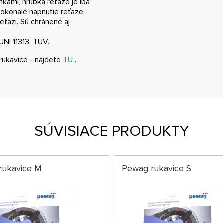
kami, hrúbka reťaze je iba
konalé napnutie reťaze.
eťazi.
Sú chránené aj
UNI 11313, TÜV.
rukavice - nájdete
TU
.
SÚVISIACE PRODUKTY
rukavice M
Pewag rukavice S