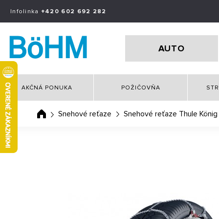
Infolinka
+420 602 692 282
AUTO
AKČNÁ PONUKA
POŽIČOVŇA
STR
Snehové reťaze
Snehové reťaze Thule König 