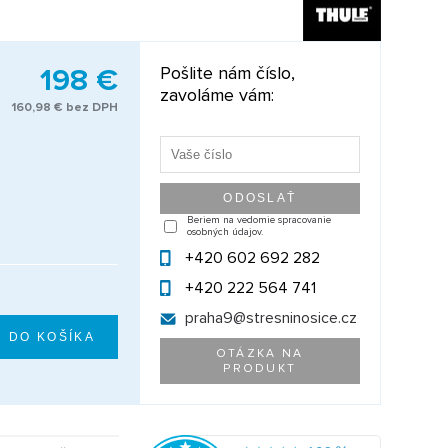
198 €
Pošlite nám číslo,
zavoláme vám:
160,98 € bez DPH
Beriem na vedomie spracovanie
osobných údajov.
+420 602 692 282
+420 222 564 741
praha9@
stresninosice.cz
OTÁZKA NA
PRODUKT