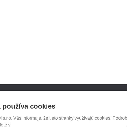
NOSICE.CZ
SLEDUJTE NÁS NA SOCIÁ
 používa cookies
SIEŤACH
iče Thule
e e-shopu
.r.o. Vás informuje, že tieto stránky využívajú cookies. Podrob
tavenia
dete v
Prehlásenie o ochrane súkromia a používaní tzv. cookies