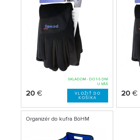
SKLADOM - DO 1-5 DNÍ
U VÁS
20
€
20
€
Organizér do kufra BöHM