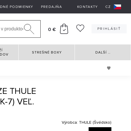
DNÉ PODMIENKY
PREDAJŇA
KONTAKTY
CZ
0 €
PRIHLÁSIŤ
ŽÍ
STREŠNÉ BOXY
DALŠÍ
…
RDOV
ZE THULE
K-7) VEĽ.
Výrobca:
THULE (Švédsko)