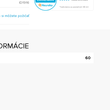
ID1916
o si môžete požičať
ORMÁCIE
60