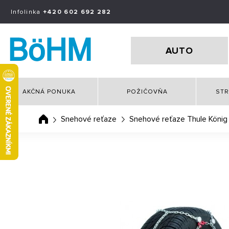
Infolinka
+420 602 692 282
AUTO
AKČNÁ PONUKA
POŽIČOVŇA
STR
Snehové reťaze
Snehové reťaze Thule König 