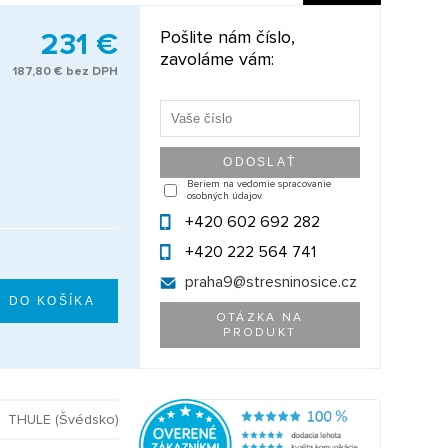
231 €
Pošlite nám číslo,
zavoláme vám:
187,80 € bez DPH
Beriem na vedomie spracovanie
osobných údajov.
+420 602 692 282
+420 222 564 741
praha9@
stresninosice.cz
OTÁZKA NA
PRODUKT
THULE (Švédsko)