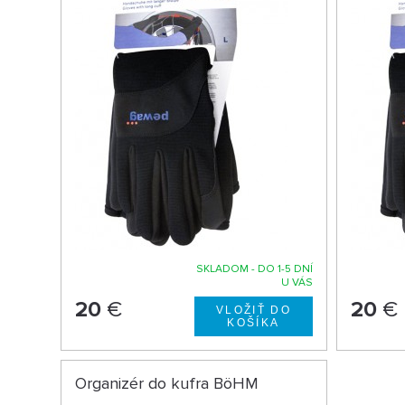
SKLADOM - DO 1-5 DNÍ
U VÁS
20
€
20
€
Organizér do kufra BöHM