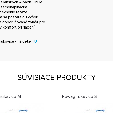
alianskych Alpách. Thule
 samonapínacím
pevnenie reťaze
m sa postará o zvyšok.
je doporučovaný zvlášť pre
y komfort pri riadení
rukavice - nájdete
TU
.
SÚVISIACE PRODUKTY
rukavice M
Pewag rukavice S