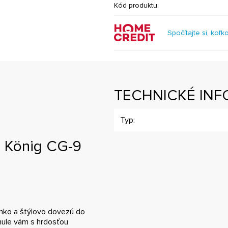
Kód produktu:
Spočítajte si, koľk
TECHNICKÉ INF
Typ:
e König CG-9
ahko a štýlovo dovezú do
hule vám s hrdosťou