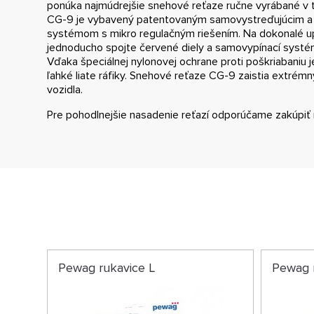
ponúka najmúdrejšie snehové reťaze ručne vyrábané v t
CG-9 je vybavený patentovaným samovystreďujúcim a
systémom s mikro regulačným riešením. Na dokonalé u
jednoducho spojte červené diely a samovypínací systé
Vďaka špeciálnej nylonovej ochrane proti poškriabaniu 
ľahké liate ráfiky. Snehové reťaze CG-9 zaistia extrémn
vozidla.
Pre pohodlnejšie nasadenie reťazí odporúčame zakúpiť 
Pewag rukavice L
Pewag 