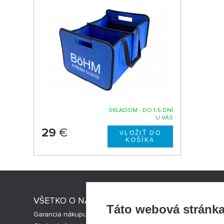
SKLADOM - DO 1-5 DNÍ
U VÁS
29
€
VŠETKO O NÁKUPE
STRESNI
Táto webová stránka
Garancia nákupu
Strešné nos