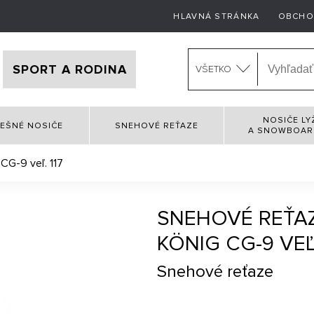
HLAVNÁ STRÁNKA
OBCHO
SPORT A RODINA
VŠETKO
NOSIČE LY
EŠNÉ NOSIČE
SNEHOVÉ REŤAZE
A SNOWBOA
CG-9 veľ. 117
SNEHOVÉ REŤA
KÖNIG CG-9 VEĽ.
Snehové reťaze