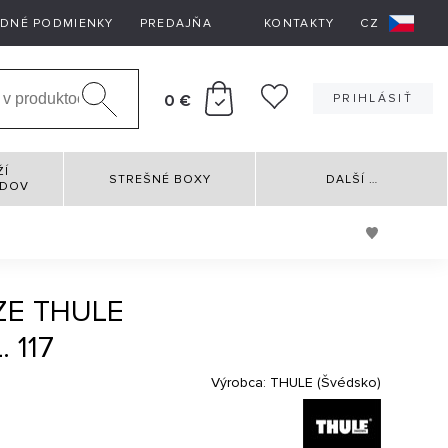
DNÉ PODMIENKY
PREDAJŇA
KONTAKTY
CZ
0 €
PRIHLÁSIŤ
ŽÍ
STREŠNÉ BOXY
DALŠÍ
…
RDOV
ZE THULE
 117
Výrobca:
THULE (Švédsko)