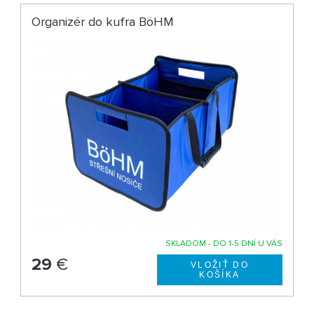
Organizér do kufra BöHM
SKLADOM - DO 1-5 DNÍ U VÁS
29
€