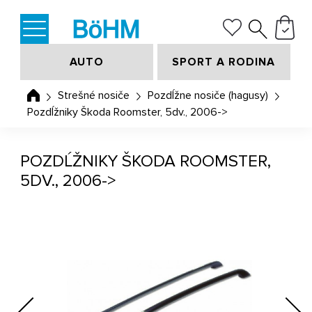
AUTO
SPORT A RODINA
Strešné nosiče
Pozdĺžne nosiče (hagusy)
Pozdĺžniky Škoda Roomster, 5dv., 2006->
POZDĹŽNIKY ŠKODA ROOMSTER,
5DV., 2006->
Previous