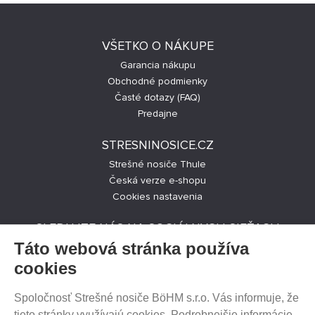
VŠETKO O NÁKUPE
Garancia nákupu
Obchodné podmienky
Časté dotazy (FAQ)
Predajne
STRESNINOSICE.CZ
Strešné nosiče Thule
Česká verze e-shopu
Cookies nastavenia
SLEDUJTE NÁS NA SOCIÁLNYCH SIEŤACH
Táto webová stránka používa
cookies
Spoločnosť Strešné nosiče BöHM s.r.o. Vás informuje, že
PREDAJ NA SPLÁTKY
tieto stránky využívajú cookies. Podrobnejšie informácie