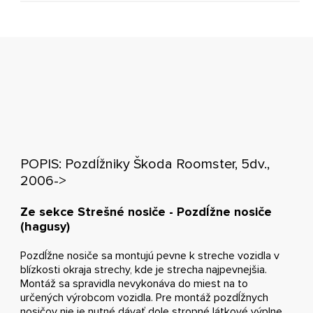
POPIS: Pozdĺžniky Škoda Roomster, 5dv.,
2006->
Ze sekce Strešné nosiče - Pozdĺžne nosiče
(hagusy)
Pozdĺžne nosiče sa montujú pevne k streche vozidla v
blízkosti okraja strechy, kde je strecha najpevnejšia.
Montáž sa spravidla nevykonáva do miest na to
určených výrobcom vozidla. Pre montáž pozdĺžnych
nosičov nie je nutné dávať dole stropné látkové výplne,