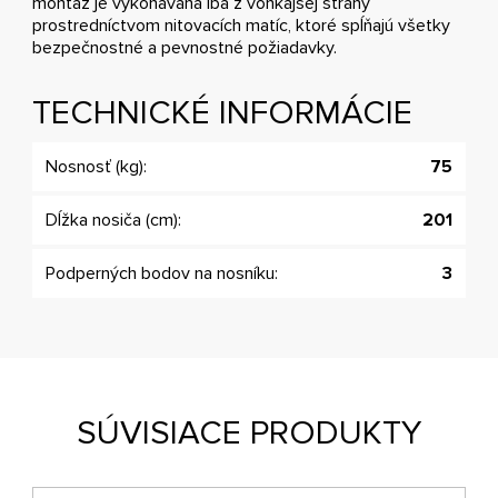
montáž je vykonávaná iba z vonkajšej strany
prostredníctvom nitovacích matíc, ktoré spĺňajú všetky
bezpečnostné a pevnostné požiadavky.
TECHNICKÉ INFORMÁCIE
Nosnosť (kg):
75
Dĺžka nosiča (cm):
201
Podperných bodov na nosníku:
3
SÚVISIACE PRODUKTY