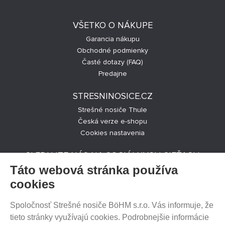
VŠETKO O NÁKUPE
Garancia nákupu
Obchodné podmienky
Časté dotazy (FAQ)
Predajne
STRESNINOSICE.CZ
Strešné nosiče Thule
Česká verze e-shopu
Cookies nastavenia
SLEDUJTE NÁS NA SOCIÁLNYCH SIEŤACH
Táto webová stránka používa
cookies
Spoločnosť Strešné nosiče BöHM s.r.o. Vás informuje, že
PREDAJ NA SPLÁTKY
tieto stránky využívajú cookies. Podrobnejšie informácie