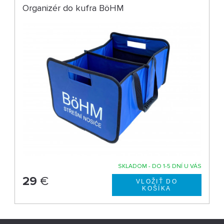
Organizér do kufra BöHM
SKLADOM - DO 1-5 DNÍ U VÁS
29
€