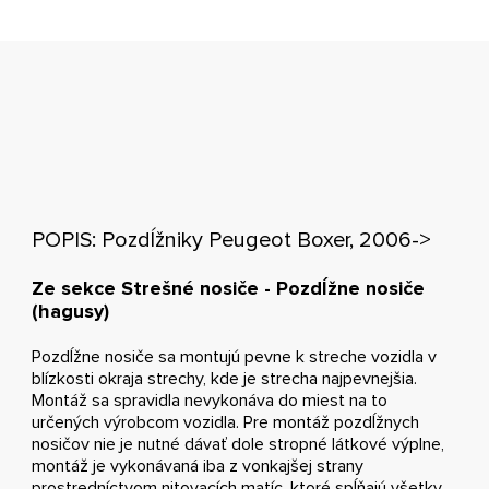
POPIS: Pozdĺžniky Peugeot Boxer, 2006->
Ze sekce Strešné nosiče - Pozdĺžne nosiče
(hagusy)
Pozdĺžne nosiče sa montujú pevne k streche vozidla v
blízkosti okraja strechy, kde je strecha najpevnejšia.
Montáž sa spravidla nevykonáva do miest na to
určených výrobcom vozidla. Pre montáž pozdĺžnych
nosičov nie je nutné dávať dole stropné látkové výplne,
montáž je vykonávaná iba z vonkajšej strany
prostredníctvom nitovacích matíc, ktoré spĺňajú všetky