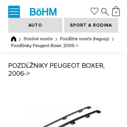
AUTO
SPORT A RODINA
Strešné nosiče
Pozdĺžne nosiče (hagusy)
Pozdĺžniky Peugeot Boxer, 2006->
POZDĹŽNIKY PEUGEOT BOXER,
2006->