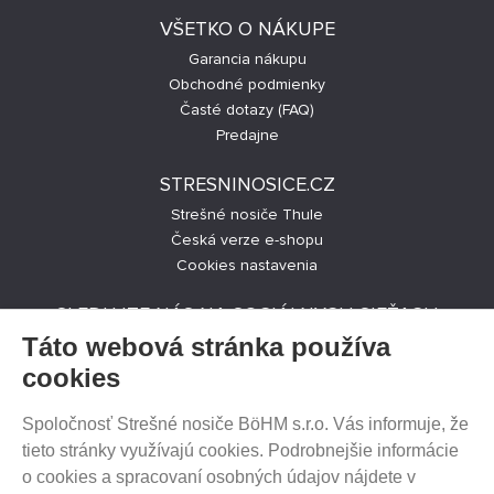
VŠETKO O NÁKUPE
Garancia nákupu
Obchodné podmienky
Časté dotazy (FAQ)
Predajne
STRESNINOSICE.CZ
Strešné nosiče Thule
Česká verze e-shopu
Cookies nastavenia
SLEDUJTE NÁS NA SOCIÁLNYCH SIEŤACH
Táto webová stránka používa
cookies
Spoločnosť Strešné nosiče BöHM s.r.o. Vás informuje, že
PREDAJ NA SPLÁTKY
tieto stránky využívajú cookies. Podrobnejšie informácie
o cookies a spracovaní osobných údajov nájdete v