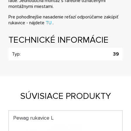
ľade. Jednoduchá montáž s farebne označenými
montážnymi miestami.
Pre pohodlnejšie nasadenie reťazí odporúčame zakúpiť
rukavice - nájdete
TU
.
TECHNICKÉ INFORMÁCIE
Typ:
39
SÚVISIACE PRODUKTY
Pewag rukavice L