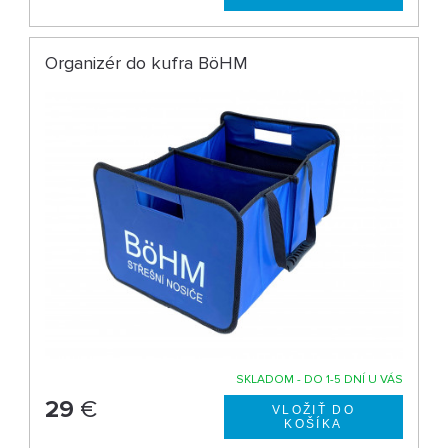
Organizér do kufra BöHM
SKLADOM - DO 1-5 DNÍ U VÁS
29
€