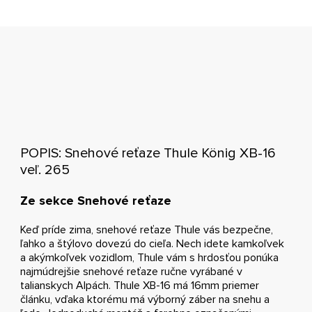
POPIS: Snehové reťaze Thule König XB-16
veľ. 265
Ze sekce Snehové reťaze
Keď príde zima, snehové reťaze Thule vás bezpečne,
ľahko a štýlovo dovezú do cieľa. Nech idete kamkoľvek
a akýmkoľvek vozidlom, Thule vám s hrdosťou ponúka
najmúdrejšie snehové reťaze ručne vyrábané v
talianskych Alpách. Thule XB-16 má 16mm priemer
článku, vďaka ktorému má výborný záber na snehu a