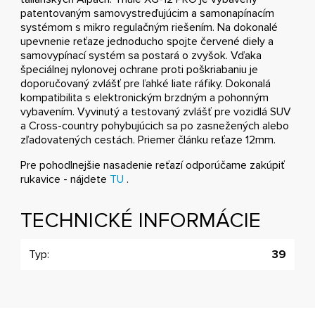
patentovaným samovystreďujúcim a samonapínacím
systémom s mikro regulačným riešením. Na dokonalé
upevnenie reťaze jednoducho spojte červené diely a
samovypínací systém sa postará o zvyšok. Vďaka
špeciálnej nylonovej ochrane proti poškriabaniu je
doporučovaný zvlášť pre ľahké liate ráfiky. Dokonalá
kompatibilita s elektronickým brzdným a pohonným
vybavením. Vyvinutý a testovaný zvlášť pre vozidlá SUV
a Cross-country pohybujúcich sa po zasnežených alebo
zľadovatených cestách. Priemer článku reťaze 12mm.
Pre pohodlnejšie nasadenie reťazí odporúčame zakúpiť
rukavice - nájdete
TU
.
TECHNICKÉ INFORMÁCIE
Typ:
39