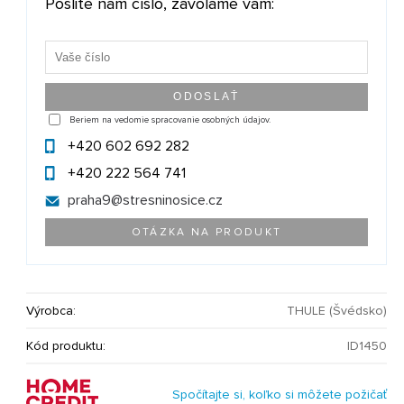
Pošlite nám číslo, zavoláme vám:
Beriem na vedomie spracovanie osobných údajov.
+420 602 692 282
+420 222 564 741
praha9@
stresninosice.cz
OTÁZKA NA PRODUKT
Výrobca:
THULE (Švédsko)
Kód produktu:
ID1450
Spočítajte si, koľko si môžete požičať