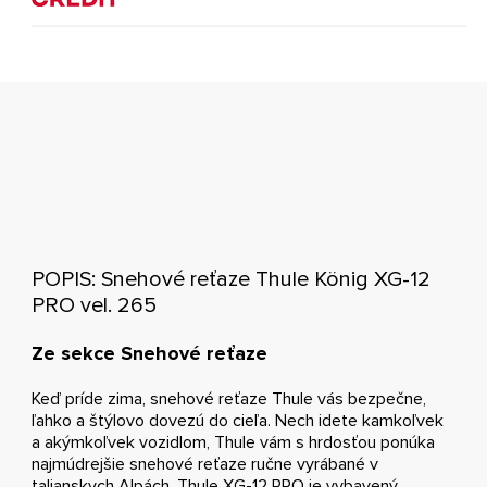
POPIS: Snehové reťaze Thule König XG-12
PRO vel. 265
Ze sekce Snehové reťaze
Keď príde zima, snehové reťaze Thule vás bezpečne,
ľahko a štýlovo dovezú do cieľa. Nech idete kamkoľvek
a akýmkoľvek vozidlom, Thule vám s hrdosťou ponúka
najmúdrejšie snehové reťaze ručne vyrábané v
talianskych Alpách. Thule XG-12 PRO je vybavený