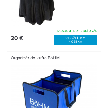
SKLADOM - DO 1-5 DNÍ U VÁS
20
€
Organizér do kufra BöHM