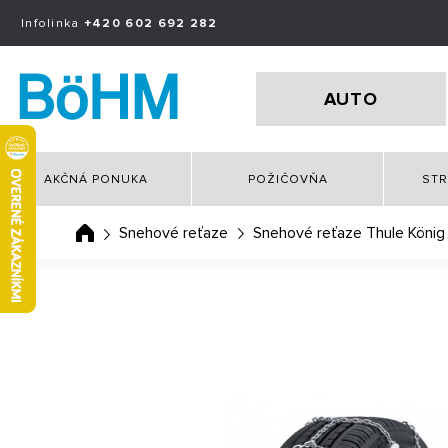
Infolinka
+420 602 692 282
AUTO
AKČNÁ PONUKA
POŽIČOVŇA
STR
Snehové reťaze
Snehové reťaze Thule König