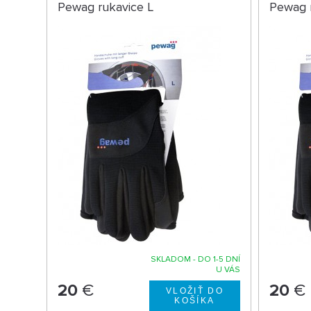
Pewag rukavice L
Pewag 
SKLADOM - DO 1-5 DNÍ
U VÁS
20
€
20
€