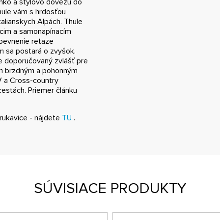
ahko a štýlovo dovezú do
hule vám s hrdosťou
alianskych Alpách. Thule
cim a samonapínacím
pevnenie reťaze
m sa postará o zvyšok.
je doporučovaný zvlášť pre
ckým brzdným a pohonným
V a Cross-country
estách. Priemer článku
rukavice - nájdete
TU
.
SÚVISIACE PRODUKTY