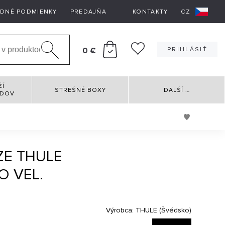
DNÉ PODMIENKY
PREDAJŇA
KONTAKTY
CZ
0 €
PRIHLÁSIŤ
ŽÍ
STREŠNÉ BOXY
DALŠÍ
…
RDOV
ZE THULE
O VEL.
Výrobca:
THULE (Švédsko)