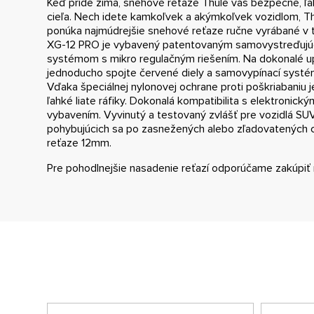
Keď príde zima, snehové reťaze Thule vás bezpečne, ľ
cieľa. Nech idete kamkoľvek a akýmkoľvek vozidlom, T
ponúka najmúdrejšie snehové reťaze ručne vyrábané v t
XG-12 PRO je vybavený patentovaným samovystreďujú
systémom s mikro regulačným riešením. Na dokonalé u
jednoducho spojte červené diely a samovypínací systé
Vďaka špeciálnej nylonovej ochrane proti poškriabaniu 
ľahké liate ráfiky. Dokonalá kompatibilita s elektroni
vybavením. Vyvinutý a testovaný zvlášť pre vozidlá SU
pohybujúcich sa po zasnežených alebo zľadovatených c
reťaze 12mm.
Pre pohodlnejšie nasadenie reťazí odporúčame zakúpiť 