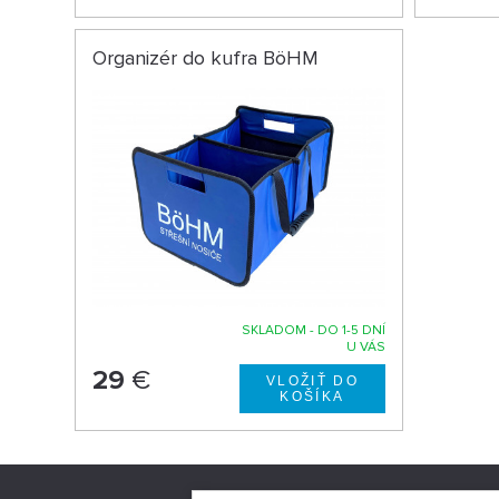
Organizér do kufra BöHM
SKLADOM - DO 1-5 DNÍ
U VÁS
29
€