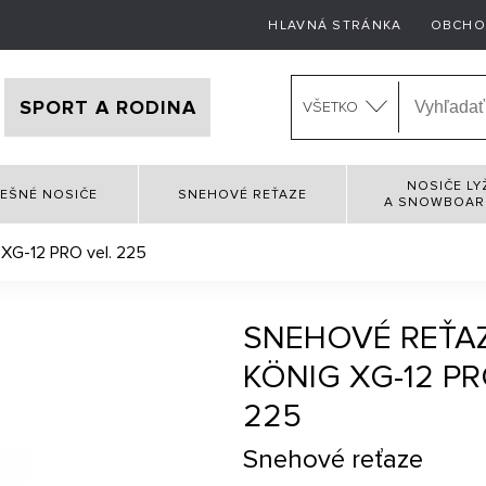
HLAVNÁ STRÁNKA
OBCHO
SPORT A RODINA
VŠETKO
NOSIČE LY
EŠNÉ NOSIČE
SNEHOVÉ REŤAZE
A SNOWBOA
 XG-12 PRO vel. 225
SNEHOVÉ REŤA
KÖNIG XG-12 PR
225
Snehové reťaze