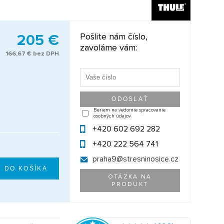
205 €
Pošlite nám číslo,
zavoláme vám:
166,67 € bez DPH
Beriem na vedomie spracovanie
osobných údajov.
+420 602 692 282
+420 222 564 741
praha9@
stresninosice.cz
OTÁZKA NA
PRODUKT