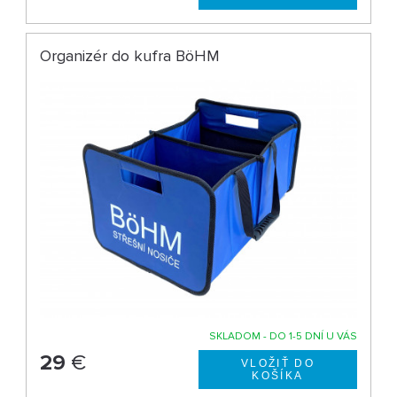
Organizér do kufra BöHM
SKLADOM - DO 1-5 DNÍ U VÁS
29
€