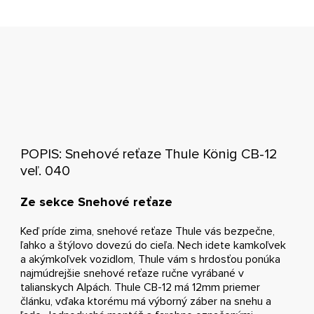
POPIS: Snehové reťaze Thule König CB-12
veľ. 040
Ze sekce Snehové reťaze
Keď príde zima, snehové reťaze Thule vás bezpečne,
ľahko a štýlovo dovezú do cieľa. Nech idete kamkoľvek
a akýmkoľvek vozidlom, Thule vám s hrdosťou ponúka
najmúdrejšie snehové reťaze ručne vyrábané v
talianskych Alpách. Thule CB-12 má 12mm priemer
článku, vďaka ktorému má výborný záber na snehu a