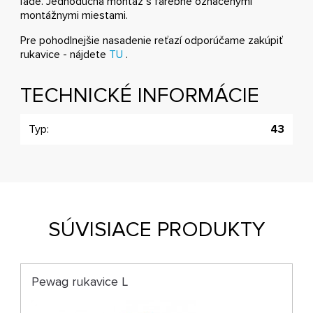
ľade. Jednoduchá montáž s farebne označenými
montážnymi miestami.
Pre pohodlnejšie nasadenie reťazí odporúčame zakúpiť
rukavice - nájdete
TU
.
TECHNICKÉ INFORMÁCIE
Typ:
43
SÚVISIACE PRODUKTY
Pewag rukavice L