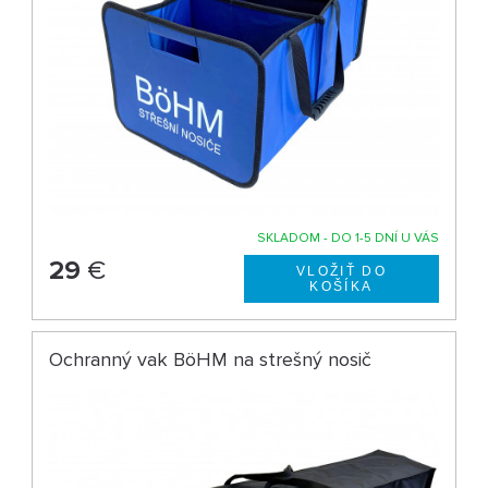
SKLADOM - DO 1-5 DNÍ U VÁS
29
€
Ochranný vak BöHM na strešný nosič