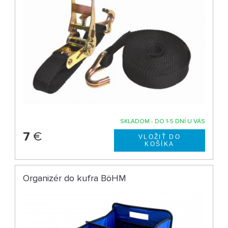
SKLADOM - DO 1-5 DNÍ U VÁS
7
€
Organizér do kufra BöHM