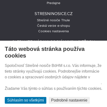
Predajne
STRESNINOSICE.CZ
Strešné nosiče Thule
Česká verze e-shopu
Cookies nastavenia
SLEDUJTE NÁS NA SOCIÁLNYCH SIEŤACH
Táto webová stránka používa
cookies
Spoločnosť Strešné nosiče BöHM s.r.o. Vás informuje, že
PREDAJ NA SPLÁTKY
tieto stránky využívajú cookies. Podrobnejšie informácie
o cookies a spracovaní osobných údajov nájdete v
Prehlásenie o ochrane súkromia a používaní tzv. cookies
.
Žiadame Vás týmto o súhlas s používaním týchto cookies.
HEUREKA.SK
Súhlasím so všetkými
Podrobné nastavenie
© 2012 - 2026 Strešné nosiče BöHM