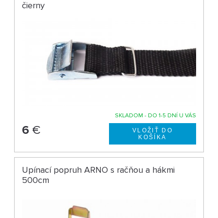
čierny
SKLADOM - DO 1-5 DNÍ U VÁS
6
€
Upínací popruh ARNO s račňou a hákmi
500cm