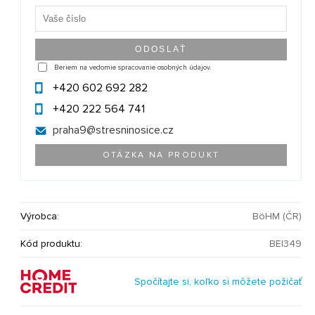
Beriem na vedomie spracovanie osobných údajov.
+420 602 692 282
+420 222 564 741
praha9@
stresninosice.cz
OTÁZKA NA PRODUKT
Výrobca:
BöHM (ČR)
Kód produktu:
BE|349
Spočítajte si, koľko si môžete požičať