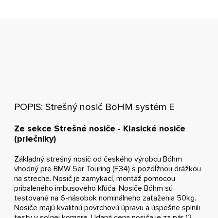
POPIS: Strešný nosič BöHM systém E
Ze sekce Strešné nosiče - Klasické nosiče
(priečniky)
Základný strešný nosič od českého výrobcu Böhm
vhodný pre BMW 5er Touring (E34) s pozdĺžnou drážkou
na streche. Nosič je zamykací, montáž pomocou
pribaleného imbusového kľúča. Nosiče Böhm sú
testované na 6-násobok nominálneho zaťaženia 50kg.
Nosiče majú kvalitnú povrchovú úpravu a úspešne splnili
testy v soľnej komore. Udaná cena nosiča je za pár (2