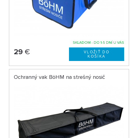
SKLADOM - DO 1-5 DNÍ U VÁS
29
€
Ochranný vak BöHM na strešný nosič