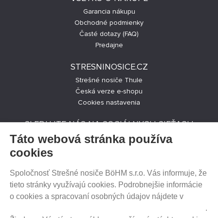
Garancia nákupu
Obchodné podmienky
Časté dotazy (FAQ)
Predajne
STRESNINOSICE.CZ
Strešné nosiče Thule
Česká verze e-shopu
Cookies nastavenia
SLEDUJTE NÁS NA SOCIÁLNYCH SIEŤACH
Táto webová stránka používa
cookies
Spoločnosť Strešné nosiče BöHM s.r.o. Vás informuje, že
PREDAJ NA SPLÁTKY
tieto stránky využívajú cookies. Podrobnejšie informácie
o cookies a spracovaní osobných údajov nájdete v
Prehlásenie o ochrane súkromia a používaní tzv. cookies
.