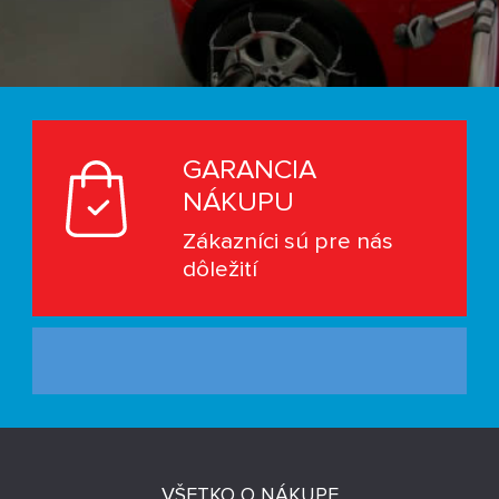
GARANCIA
NÁKUPU
Zákazníci sú pre nás
dôležití
VŠETKO O NÁKUPE