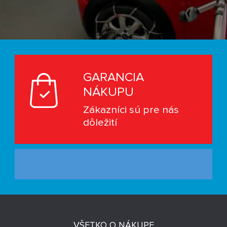
GARANCIA
NÁKUPU
Zákazníci sú pre nás
dôležití
VŠETKO O NÁKUPE