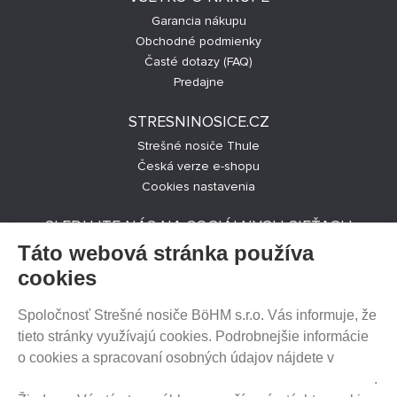
Garancia nákupu
Obchodné podmienky
Časté dotazy (FAQ)
Predajne
STRESNINOSICE.CZ
Strešné nosiče Thule
Česká verze e-shopu
Cookies nastavenia
SLEDUJTE NÁS NA SOCIÁLNYCH SIEŤACH
Táto webová stránka používa
cookies
Spoločnosť Strešné nosiče BöHM s.r.o. Vás informuje, že
PREDAJ NA SPLÁTKY
tieto stránky využívajú cookies. Podrobnejšie informácie
o cookies a spracovaní osobných údajov nájdete v
Prehlásenie o ochrane súkromia a používaní tzv. cookies
.