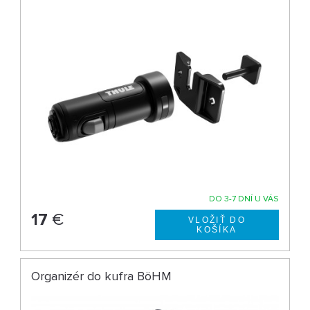
DO 3-7 DNÍ U VÁS
17
€
Organizér do kufra BöHM