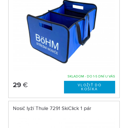
SKLADOM - DO 1-5 DNÍ U VÁS
29
€
Nosič lyží Thule 7291 SkiClick 1 pár