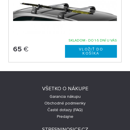
SKLADOM - DO 1-5 DNÍ U VÁS
65
€
VŠETKO O NÁKUPE
Garancia nákupu
Obchodné podmienky
Časté dotazy (FAQ)
Predajne
STRESNINOSICE.CZ