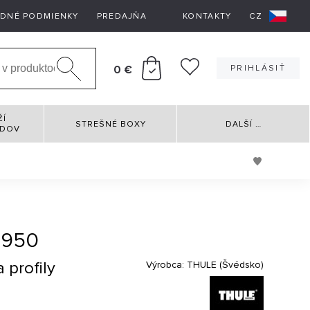
DNÉ PODMIENKY
PREDAJŇA
KONTAKTY
CZ
0 €
PRIHLÁSIŤ
ŽÍ
STREŠNÉ BOXY
DALŠÍ
…
RDOV
 950
 profily
Výrobca:
THULE (Švédsko)