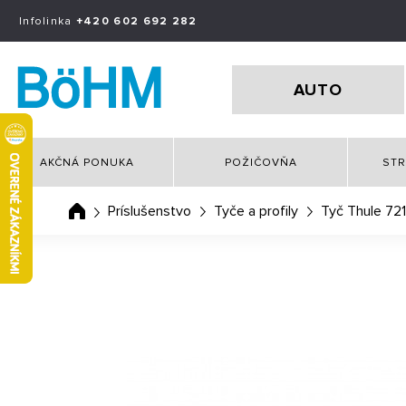
Infolinka
+420 602 692 282
AUTO
AKČNÁ PONUKA
POŽIČOVŇA
STR
Príslušenstvo
Tyče a profily
Tyč Thule 72