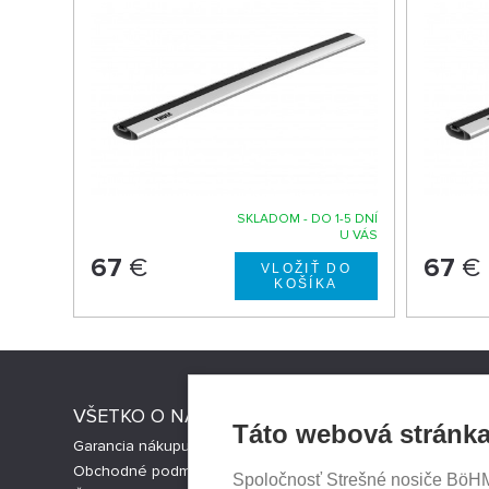
SKLADOM - DO 1-5 DNÍ
U VÁS
67
€
67
€
VŠETKO O NÁKUPE
STRESNI
Táto webová stránka
Garancia nákupu
Strešné nos
Obchodné podmienky
Česká verz
Spoločnosť Strešné nosiče BöHM s