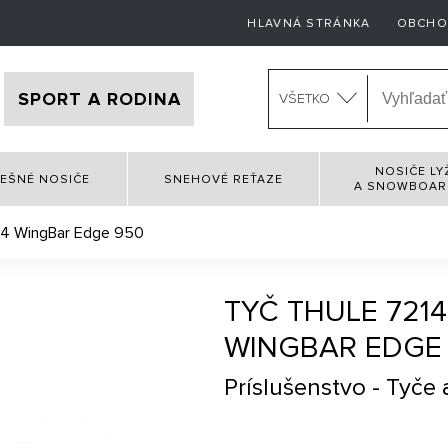
HLAVNÁ STRÁNKA
OBCHO
SPORT A RODINA
VŠETKO
NOSIČE LY
EŠNÉ NOSIČE
SNEHOVÉ REŤAZE
A SNOWBOA
14 WingBar Edge 950
TYČ THULE 7214
WINGBAR EDGE
Príslušenstvo - Tyče a