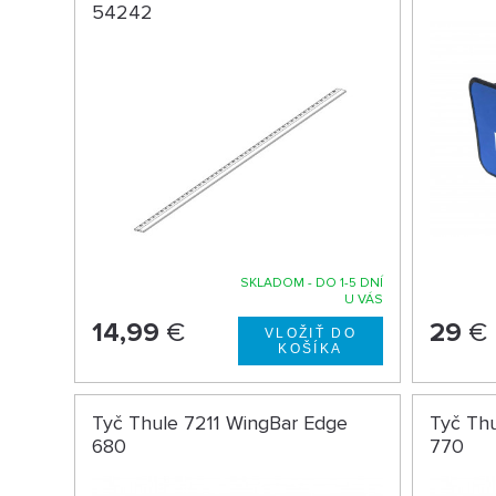
54242
SKLADOM - DO 1-5 DNÍ
U VÁS
14,99
€
29
€
Tyč Thule 7211 WingBar Edge
Tyč Th
680
770