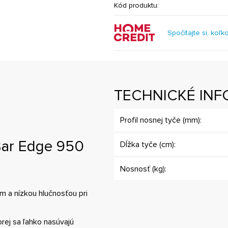
Kód produktu:
Spočítajte si, koľk
TECHNICKÉ INF
Profil nosnej tyče (mm):
Bar Edge 950
Dĺžka tyče (cm):
Nosnosť (kg):
m a nízkou hlučnosťou pri
rej sa ľahko nasúvajú