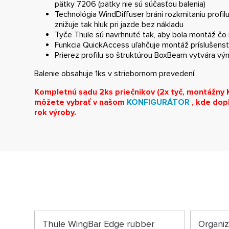
pätky 7206 (pätky nie sú súčasťou balenia)
Technológia WindDiffuser bráni rozkmitaniu profi
znižuje tak hluk pri jazde bez nákladu
Tyče Thule sú navrhnuté tak, aby bola montáž čo
Funkcia QuickAccess uľahčuje montáž príslušens
Prierez profilu so štruktúrou BoxBeam vytvára v
Balenie obsahuje 1ks v striebornom prevedení.
Kompletnú sadu 2ks priečnikov (2x tyč, montážny K
môžete vybrať
v
našom
KONFIGURÁTOR
, kde dopl
rok výroby.
Thule WingBar Edge rubber
Organi