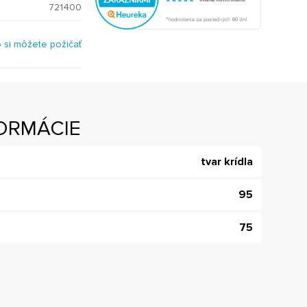
721400
o si môžete požičať
ORMÁCIE
tvar krídla
95
75