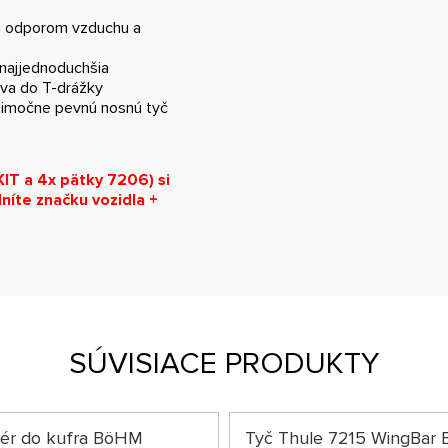
lu odporom vzduchu a
 najjednoduchšia
tva do T-drážky
ýnimočne pevnú nosnú tyč
IT a 4x pätky 7206) si
níte značku vozidla +
SÚVISIACE PRODUKTY
zér do kufra BöHM
Tyč Thule 7215 WingBar 