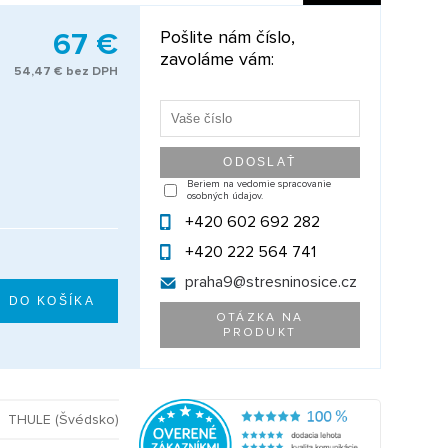
67 €
Pošlite nám číslo,
zavoláme vám:
54,47 € bez DPH
Beriem na vedomie spracovanie
osobných údajov.
+420 602 692 282
+420 222 564 741
praha9@
stresninosice.cz
OTÁZKA NA
PRODUKT
THULE (Švédsko)