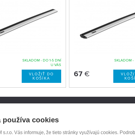
SKLADOM - DO 1-5 DNÍ
SKLADOM - 
U VÁS
67
€
NOSICE.CZ
SLEDUJTE NÁS NA SOCIÁ
 používa cookies
SIEŤACH
iče Thule
e e-shopu
.r.o. Vás informuje, že tieto stránky využívajú cookies. Podrob