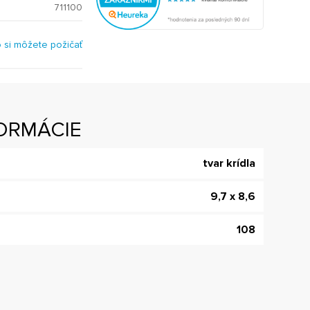
711100
o si môžete požičať
ORMÁCIE
tvar krídla
9,7 x 8,6
108