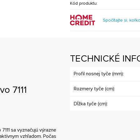
Kód produktu:
Spočítajte si, koľk
TECHNICKÉ INF
Profil nosnej tyče (mm):
vo 7111
Rozmery tyče (cm):
Dĺžka tyče (cm):
 7111 sa vyznačujú výrazne
raktívnym vzhľadom. Počas