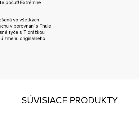
ete počuť! Extrémne
epšená vo všetkých
chu v porovnaní s Thule
osné tyče s T drážkou,
hú zmenu originálneho
SÚVISIACE PRODUKTY