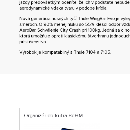
jazdy predovšetkým oceníte, že ich v podstate nebud
aerodynamické vďaka tvaru v podobe krídla.
Nová generácia nosných tyčí Thule WingBar Evo je vyl
smeroch. O 90% menej hluku ao 55% klesol odpor vzdu
AeroBar. Schválenie City Crash pri 100kg. Jedná sa o n
ktorá umožňuje oproti klasickému štvorhranu jednoduc
príslušenstva.
Výrobok je kompatabilný s Thule 7104 a 7105.
Organizér do kufra BöHM