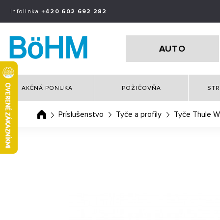
Infolinka
+420 602 692 282
AUTO
AKČNÁ PONUKA
POŽIČOVŇA
STR
Príslušenstvo
Tyče a profily
Tyče Thule Wi