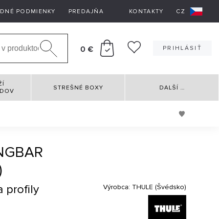
DNÉ PODMIENKY
PREDAJŇA
KONTAKTY
CZ
0 €
PRIHLÁSIŤ
ŽÍ
STREŠNÉ BOXY
DALŠÍ
…
RDOV
INGBAR
)
 profily
Výrobca:
THULE (Švédsko)