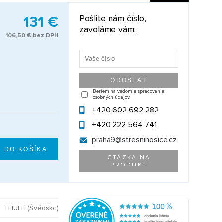
131 €
Pošlite nám číslo,
zavoláme vám:
106,50 € bez DPH
Beriem na vedomie spracovanie
osobných údajov.
+420 602 692 282
+420 222 564 741
praha9@
stresninosice.cz
OTÁZKA NA
PRODUKT
THULE (Švédsko)