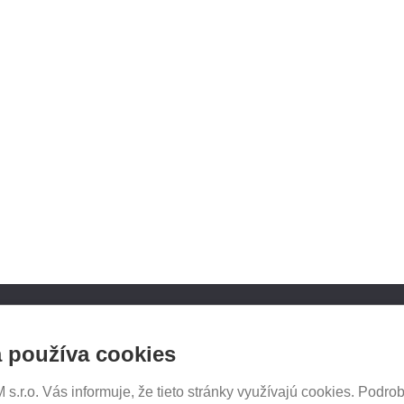
NOSICE.CZ
SLEDUJTE NÁS NA SOCIÁ
 používa cookies
SIEŤACH
iče Thule
e e-shopu
.r.o. Vás informuje, že tieto stránky využívajú cookies. Podrob