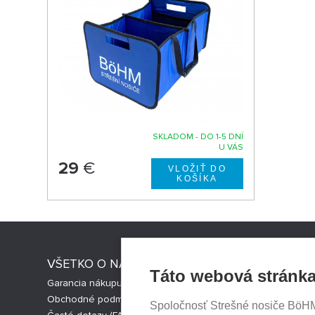
SKLADOM - DO 1-5 DNÍ
U VÁS
29
€
VŠETKO O NÁKUPE
STRESNI
Táto webová stránka
Garancia nákupu
Strešné nos
Obchodné podmienky
Česká verz
Spoločnosť Strešné nosiče BöHM s