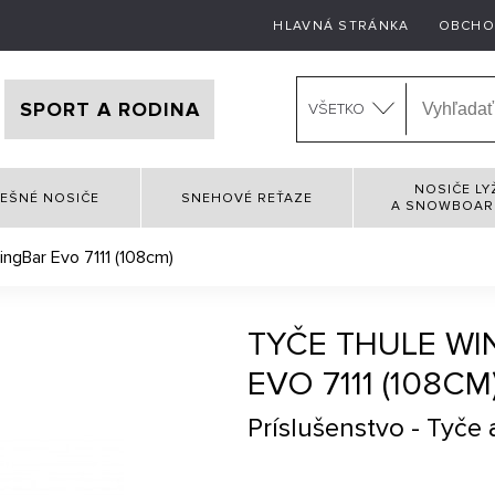
HLAVNÁ STRÁNKA
OBCHO
SPORT A RODINA
VŠETKO
NOSIČE LY
EŠNÉ NOSIČE
SNEHOVÉ REŤAZE
A SNOWBOA
ngBar Evo 7111 (108cm)
TYČE THULE W
EVO 7111 (108CM
Príslušenstvo - Tyče a