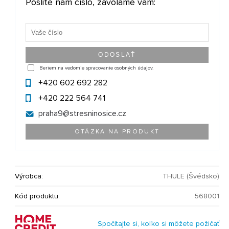
Pošlite nám číslo, zavoláme vám:
Beriem na vedomie spracovanie osobných údajov.
+420 602 692 282
+420 222 564 741
praha9@
stresninosice.cz
OTÁZKA NA PRODUKT
Výrobca:
THULE (Švédsko)
Kód produktu:
568001
Spočítajte si, koľko si môžete požičať