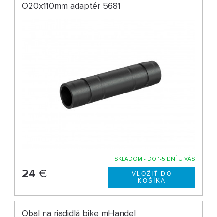
O20x110mm adaptér 5681
SKLADOM - DO 1-5 DNÍ U VÁS
24
€
Obal na riadidlá bike mHandel