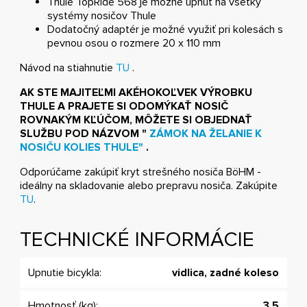
Thule TopRide 568 je možné upnúť na všetky
systémy nosičov Thule
Dodatočný adaptér je možné využiť pri kolesách s
pevnou osou o rozmere 20 x 110 mm
Návod na stiahnutie
TU
.
AK STE MAJITEĽMI AKÉHOKOĽVEK VÝROBKU
THULE A PRAJETE SI ODOMÝKAŤ NOSIČ
ROVNAKÝM KĽÚČOM, MÔŽETE SI OBJEDNAŤ
SLUŽBU POD NÁZVOM "
ZÁMOK NA ŽELANIE K
NOSIČU KOLIES THULE"
.
Odporúčame zakúpiť kryt strešného nosiča BöHM -
ideálny na skladovanie alebo prepravu nosiča. Zakúpite
TU
.
TECHNICKÉ INFORMÁCIE
Upnutie bicykla:
vidlica, zadné koleso
Hmotnosť (kg):
3,5