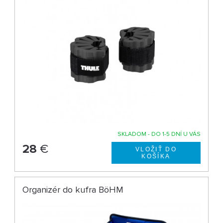
SKLADOM - DO 1-5 DNÍ U VÁS
28
€
Organizér do kufra BöHM