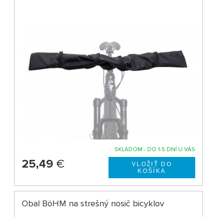
SKLADOM - DO 1-5 DNÍ U VÁS
25,49
€
Obal BöHM na strešný nosič bicyklov