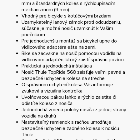
mm) a štandardných kolies s rýchloupínacím
mechanizmom (9 mm)
Vhodný pre bicykle s kotúčovými brzdami
Uzamykateľný lanový zámok proti odcudzeniu,
súčasne je možné nosič uzamknúť k Vašim
priečnikom
Pre jednoduchšiu montáž sa bicykel upne do
vidlicového adaptéra ešte na zemi.
Bike sa zacvakne na nosič pomocou vodidla na
vidlicovom adaptéri, ktorý zaistí správnu pozíciu
Praktická a jednoduchá inštalácia
Nosič Thule TopRide 568 zaisťuje veľmi pevné a
bezpečné uchytenie kolesa na streche
O správnom uchytení kolesa Vás informuje
zvuková a vizuálna kontrolka
Uvoľňovacou pákou ľahko a rýchlo zaistíte či
odistíte koleso z nosiča
Jednoduchá zmena polohy nosiča z jednej strany
vozidla na druhú
Nastaviteľný remienok s račňou umožňuje
bezpečné uchytenie zadného kolesa k nosiču
Thule