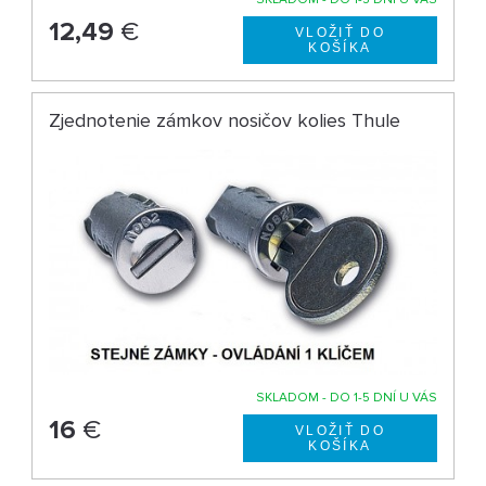
12,49
€
Zjednotenie zámkov nosičov kolies Thule
SKLADOM - DO 1-5 DNÍ U VÁS
16
€