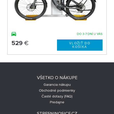
DO 3-7 DNÍ U VÁS
529
€
VŠETKO O NÁKUPE
Garancia nákupu
Obchodné podmienky
Časté dotazy (FAQ)
Predajne
STRESNINOSICE.CZ