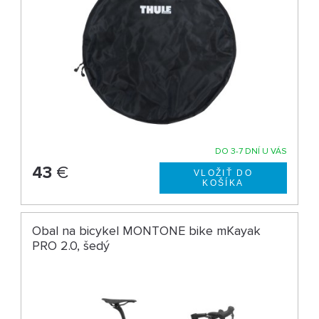
DO 3-7 DNÍ U VÁS
43
€
Obal na bicykel MONTONE bike mKayak
PRO 2.0, šedý