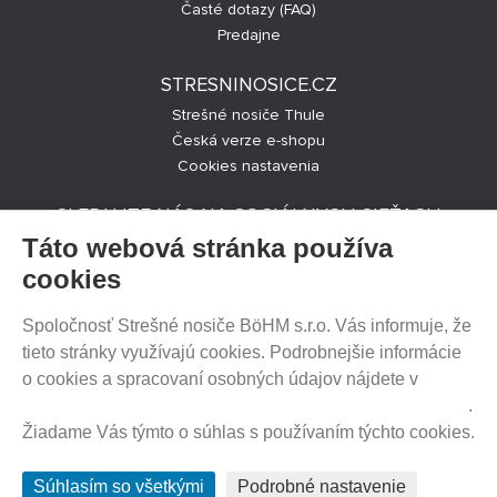
Časté dotazy (FAQ)
Predajne
STRESNINOSICE.CZ
Strešné nosiče Thule
Česká verze e-shopu
Cookies nastavenia
SLEDUJTE NÁS NA SOCIÁLNYCH SIEŤACH
Táto webová stránka používa
cookies
Spoločnosť Strešné nosiče BöHM s.r.o. Vás informuje, že
PREDAJ NA SPLÁTKY
tieto stránky využívajú cookies. Podrobnejšie informácie
o cookies a spracovaní osobných údajov nájdete v
Prehlásenie o ochrane súkromia a používaní tzv. cookies
.
Žiadame Vás týmto o súhlas s používaním týchto cookies.
HEUREKA.SK
Súhlasím so všetkými
Podrobné nastavenie
© 2012 - 2026 Strešné nosiče BöHM