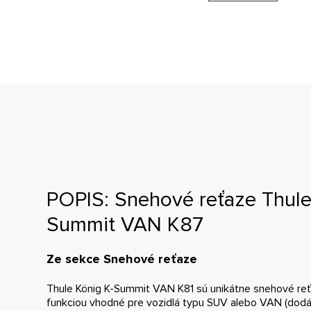
POPIS: Snehové reťaze Thule
Summit VAN K87
Ze sekce Snehové reťaze
Thule König K-Summit VAN K81 sú unikátne snehové reť
funkciou vhodné pre vozidlá typu SUV alebo VAN (dod