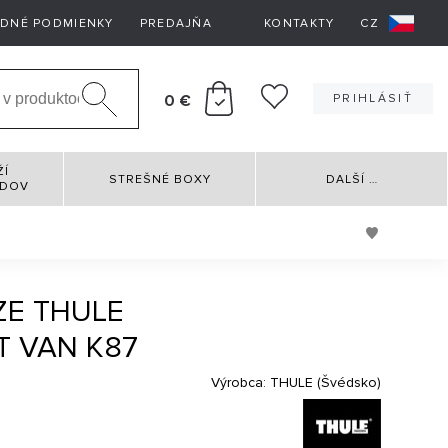
DNÉ PODMIENKY
PREDAJŇA
KONTAKTY
CZ
0 €
PRIHLÁSIŤ
ŽÍ
STREŠNÉ BOXY
DALŠÍ
…
RDOV
ZE THULE
T VAN K87
Výrobca:
THULE (Švédsko)