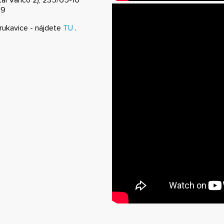
19
rukavice - nájdete
TU
.