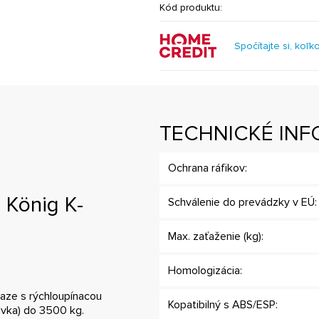
Kód produktu:
Spočítajte si, koľk
TECHNICKÉ INF
Ochrana ráfikov:
 König K-
Schválenie do prevádzky v EÚ:
Max. zaťaženie (kg):
Homologizácia:
aze s rýchloupínacou
Kopatibilný s ABS/ESP:
ávka) do 3500 kg.