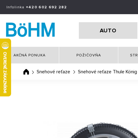
Infolinka
+420 602 692 282
AUTO
AKČNÁ PONUKA
POŽIČOVŇA
STR
Snehové reťaze
Snehové reťaze Thule Köni