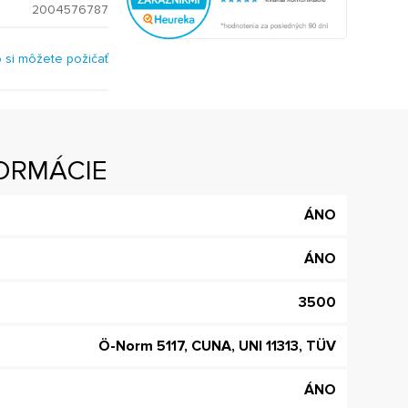
2004576787
o si môžete požičať
ORMÁCIE
ÁNO
ÁNO
3500
Ö-Norm 5117, CUNA, UNI 11313, TÜV
ÁNO