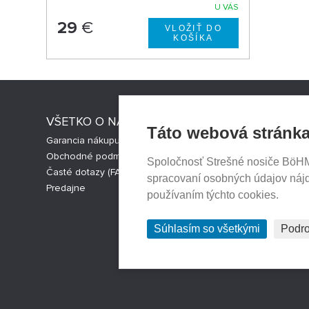
U VÁS
29
€
VŠETKO O NÁKUPE
STRESNI
Táto webová stránka
Garancia nákupu
Strešné nos
Obchodné podmienky
Česká verz
Spoločnosť Strešné nosiče BöHM s
Časté dotazy (FAQ)
Cookies nas
spracovaní osobných údajov náj
Predajne
používaním týchto cookies.
Súhlasím so všetkými
Podro