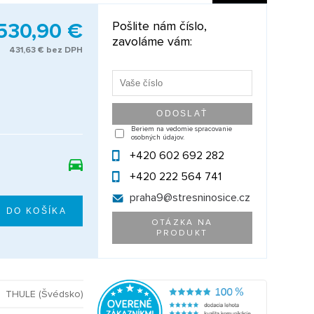
530,90 €
Pošlite nám číslo,
zavoláme vám:
431,63 € bez DPH
Beriem na vedomie spracovanie
osobných údajov.
+420 602 692 282
+420 222 564 741
praha9@
stresninosice.cz
OTÁZKA NA
PRODUKT
THULE (Švédsko)