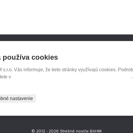
NOSICE.CZ
SLEDUJTE NÁS NA SOCIÁ
 používa cookies
SIEŤACH
iče Thule
e e-shopu
.r.o. Vás informuje, že tieto stránky využívajú cookies. Podrob
tavenia
dete v
Prehlásenie o ochrane súkromia a používaní tzv. cookies
PREDAJ NA SPLÁTKY
bné nastavenie
© 2012 - 2026 Strešné nosiče BöHM