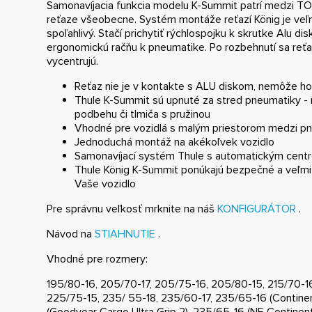
Samonavíjacia funkcia modelu K-Summit patrí medzi TO
reťaze všeobecne. Systém montáže reťazí König je veľm
spoľahlivý. Stačí prichytiť rýchlospojku k skrutke Alu di
ergonomickú račňu k pneumatike. Po rozbehnutí sa reťa
vycentrujú.
Reťaz nie je v kontakte s ALU diskom, nemôže ho
Thule K-Summit sú upnuté za stred pneumatiky - n
podbehu či tlmiča s pružinou
Vhodné pre vozidlá s malým priestorom medzi pn
Jednoduchá montáž na akékoľvek vozidlo
Samonavíjací systém Thule s automatickým centr
Thule König K-Summit ponúkajú bezpečné a veľmi 
Vaše vozidlo
Pre správnu veľkosť mrknite na náš
KONFIGURÁTOR
.
Návod na
STIAHNUTIE
.
Vhodné pre rozmery:
195/80-16, 205/70-17, 205/75-16, 205/80-15, 215/70-16
225/75-15, 235/ 55-18, 235/60-17, 235/65-16 (Contine
(Goodyear Cargo Ultra Grip 2), 235/65-16 (NE Continen