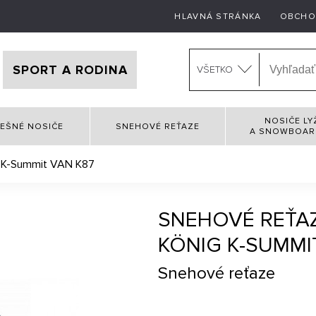
HLAVNÁ STRÁNKA
OBCHO
SPORT A RODINA
VŠETKO
NOSIČE LY
EŠNÉ NOSIČE
SNEHOVÉ REŤAZE
A SNOWBOA
g K-Summit VAN K87
SNEHOVÉ REŤA
KÖNIG K-SUMMI
Snehové reťaze