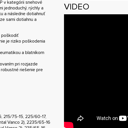
P v kategórii snehové
VIDEO
i jednoduchý, rýchly a
sku a následne dotiahnuť
ze sami dotiahnu a
 poškodiť
ie je riziko poškodenia
eumatikou a blatníkom
ovaním pri rozjazde
robustné riešenie pre
, 215/75-15, 225/60-17,
ntal Vanco 2), 2235/65-16
tal Vanco 2), 235/65-16