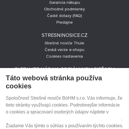
Garancia nákupu
Obchodné podmienky
Časté dotazy (FAQ)
Predajne
STRESNINOSICE.CZ
Strešné nosiče Thule
Česká verze e-shopu
Cookies nastavenia
SLEDUJTE NÁS NA SOCIÁLNYCH SIEŤACH
Táto webová stránka používa
cookies
Spoločnosť Strešné nosiče BöHM s.r.o. Vás informuje, že
PREDAJ NA SPLÁTKY
tieto stránky využívajú cookies. Podrobnejšie informácie
o cookies a spracovaní osobných údajov nájdete v
Prehlásenie o ochrane súkromia a používaní tzv. cookies
.
Žiadame Vás týmto o súhlas s používaním týchto cookies.
HEUREKA.SK