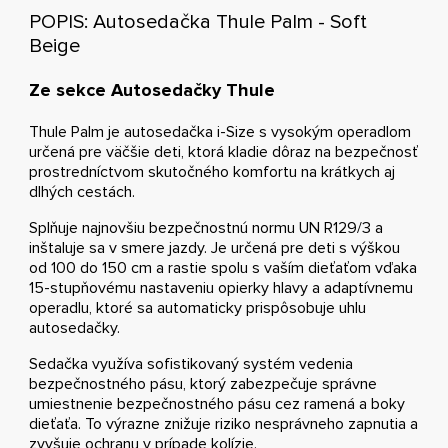
POPIS: Autosedačka Thule Palm - Soft
Beige
Ze sekce Autosedačky Thule
Thule Palm je autosedačka i-Size s vysokým operadlom
určená pre väčšie deti, ktorá kladie dôraz na bezpečnosť
prostredníctvom skutočného komfortu na krátkych aj
dlhých cestách.
Splňuje najnovšiu bezpečnostnú normu UN R129/3 a
inštaluje sa v smere jazdy. Je určená pre deti s výškou
od 100 do 150 cm a rastie spolu s vaším dieťaťom vďaka
15-stupňovému nastaveniu opierky hlavy a adaptívnemu
operadlu, ktoré sa automaticky prispôsobuje uhlu
autosedačky.
Sedačka využíva sofistikovaný systém vedenia
bezpečnostného pásu, ktorý zabezpečuje správne
umiestnenie bezpečnostného pásu cez ramená a boky
dieťaťa. To výrazne znižuje riziko nesprávneho zapnutia a
zvyšuje ochranu v prípade kolízie.