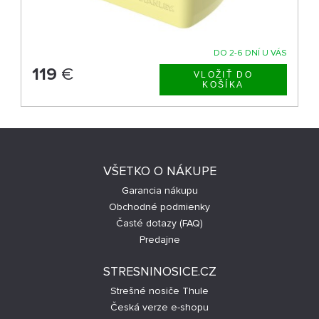
DO 2-6 DNÍ U VÁS
119
€
VŠETKO O NÁKUPE
Garancia nákupu
Obchodné podmienky
Časté dotazy (FAQ)
Predajne
STRESNINOSICE.CZ
Strešné nosiče Thule
Česká verze e-shopu