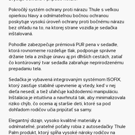
Pokročilý systém ochrany proti nárazu Thule s veľkou
opierkou hlavy a odnímateľnou bočnou ochranou
poskytuje vysokú úroveň ochrany proti bočnému nárazu
bez ohľadu na to, na ktorej strane vozidla je sedačka
inštalovaná.
Pohodlie zabezpečuje prémiová PUR pena v sedadle,
ktorá rovnomerne rozdeľuje tlak, podporuje správne
držanie tela a znižuje únavu aj pri dlhších cestách, zatiaľ
čo kontúrovaný tvar sedadla zabraňuje neprirodzenému
prepadaniu tela.
Sedačka je vybavená integrovaným systémom ISOFIX,
ktorý zaisťuje stabilné upevnenie aj vtedy, keď v nej
dieťa nesedí, a tiež uľahčuje každodennú manipuláciu.
Inštalácia je intuitívna a navrhnutá tak, aby minimalizovala
riziko chýb, čo ocenia aj staršie deti, ktoré sa pod
dohľadom rodičov učia pripútať sa samy.
Elegantný dizajn, vysoko kvalitné materiály a
odnímateľné, prateľné poťahy robia z autosedačky Thule
Palm produkt, ktorý spĺňa vysoké nároky rodičov na