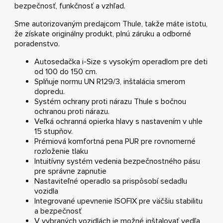
bezpečnosť, funkčnosť a vzhľad.
Sme autorizovaným predajcom Thule, takže máte istotu,
že získate originálny produkt, plnú záruku a odborné
poradenstvo.
Autosedačka i-Size s vysokým operadlom pre deti
od 100 do 150 cm.
Splňuje normu UN R129/3, inštalácia smerom
dopredu.
Systém ochrany proti nárazu Thule s bočnou
ochranou proti nárazu.
Veľká ochranná opierka hlavy s nastavením v uhle
15 stupňov.
Prémiová komfortná pena PUR pre rovnomerné
rozloženie tlaku
Intuitívny systém vedenia bezpečnostného pásu
pre správne zapnutie
Nastaviteľné operadlo sa prispôsobí sedadlu
vozidla
Integrované upevnenie ISOFIX pre väčšiu stabilitu
a bezpečnosť
V vybraných vozidlách je možné inštalovať vedľa