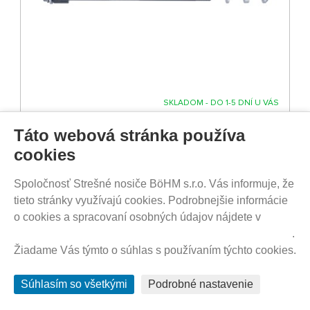
SKLADOM - DO 1-5 DNÍ U VÁS
62,90
€
Táto webová stránka používa
cookies
Thule Thru Axle (M12 x 1.5) - pevná os (159-
Spoločnosť Strešné nosiče BöHM s.r.o. Vás informuje, že
165mm)
tieto stránky využívajú cookies. Podrobnejšie informácie
o cookies a spracovaní osobných údajov nájdete v
Prehlásenie o ochrane súkromia a používaní tzv. cookies
.
Žiadame Vás týmto o súhlas s používaním týchto cookies.
Súhlasím so všetkými
Podrobné nastavenie