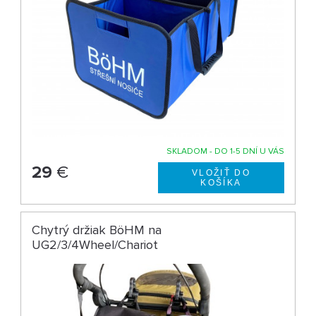
SKLADOM - DO 1-5 DNÍ U VÁS
29
€
Chytrý držiak BöHM na
UG2/3/4Wheel/Chariot