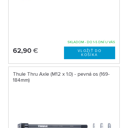
SKLADOM - DO 1-5 DNÍ U VÁS
62,90
€
Thule Thru Axle (M12 x 1.0) - pevná os (169-
184mm)