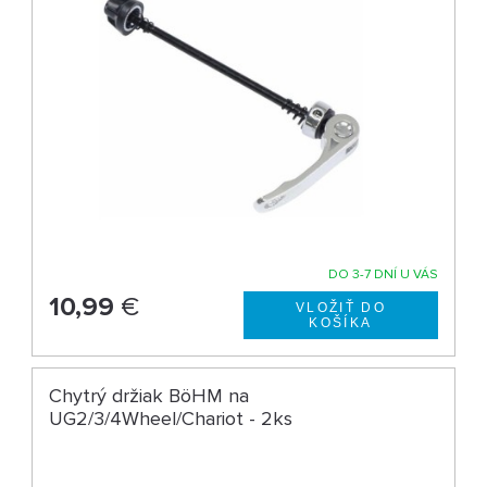
DO 3-7 DNÍ U VÁS
10,99
€
Chytrý držiak BöHM na
UG2/3/4Wheel/Chariot - 2ks