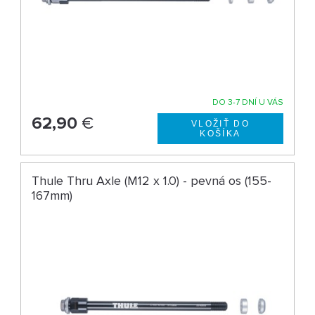
DO 3-7 DNÍ U VÁS
62,90
€
Thule Thru Axle (M12 x 1.0) - pevná os (155-
167mm)