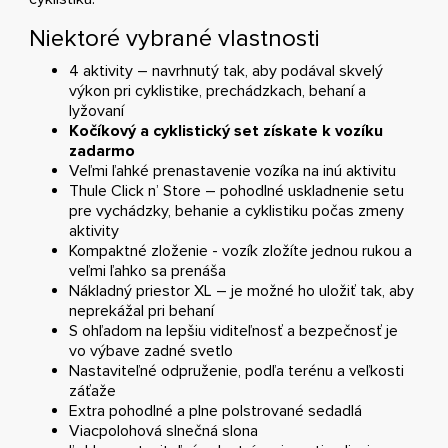
Niektoré vybrané vlastnosti
4 aktivity – navrhnutý tak, aby podával skvelý
výkon pri cyklistike, prechádzkach, behaní a
lyžovaní
Kočíkový a cyklistický set získate k vozíku
zadarmo
Veľmi ľahké prenastavenie vozíka na inú aktivitu
Thule Click n’ Store – pohodlné uskladnenie setu
pre vychádzky, behanie a cyklistiku počas zmeny
aktivity
Kompaktné zloženie - vozík zložíte jednou rukou a
veľmi ľahko sa prenáša
Nákladný priestor XL – je možné ho uložiť tak, aby
neprekážal pri behaní
S ohľadom na lepšiu viditeľnosť a bezpečnosť je
vo výbave zadné svetlo
Nastaviteľné odpruženie, podľa terénu a veľkosti
záťaže
Extra pohodlné a plne polstrované sedadlá
Viacpolohová slnečná slona