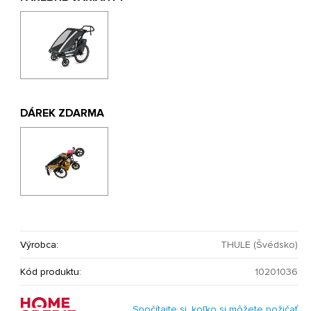
DÁREK ZDARMA
Výrobca:
THULE (Švédsko)
Kód produktu:
10201036
Spočítajte si, koľko si môžete požičať