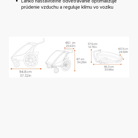
Ľahko nastaviteľné odvetrávanie optimalizuje
prúdenie vzduchu a reguluje klímu vo vozíku