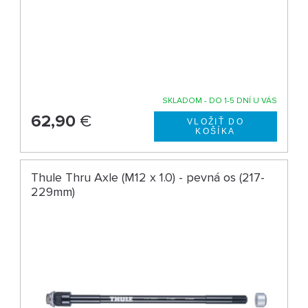
SKLADOM - DO 1-5 DNÍ U VÁS
62,90
€
Thule Thru Axle (M12 x 1.0) - pevná os (217-
229mm)