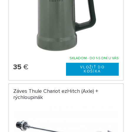
SKLADOM - DO 1-5 DNÍ U VÁS
35
€
Záves Thule Chariot ezHitch (Axle) +
rýchloupinák