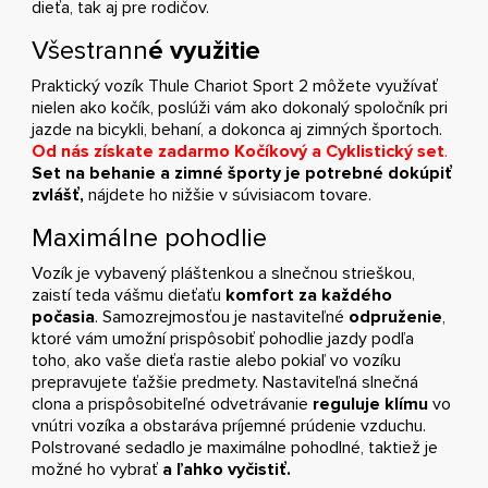
dieťa, tak aj pre rodičov.
Všestrann
é využitie
Praktický vozík Thule Chariot Sport 2 môžete využívať
nielen ako kočík, poslúži vám ako dokonalý spoločník pri
jazde na bicykli, behaní, a dokonca aj zimných športoch.
Od nás získate zadarmo Kočíkový a Cyklistický set
.
Set na behanie a zimné športy je potrebné dokúpiť
zvlášť,
nájdete ho nižšie v súvisiacom tovare.
Maximálne pohodlie
Vozík je vybavený pláštenkou a slnečnou strieškou,
zaistí teda vášmu dieťaťu
komfort za každého
počasia
. Samozrejmosťou je nastaviteľné
odpruženie
,
ktoré vám umožní prispôsobiť pohodlie jazdy podľa
toho, ako vaše dieťa rastie alebo pokiaľ vo vozíku
prepravujete ťažšie predmety. Nastaviteľná slnečná
clona a prispôsobiteľné odvetrávanie
reguluje klímu
vo
vnútri vozíka a obstaráva príjemné prúdenie vzduchu.
Polstrované sedadlo je maximálne pohodlné, taktiež je
možné ho vybrať
a ľahko vyčistiť.