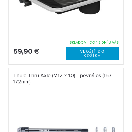
SKLADOM - DO 1-5 DNÍ U VÁS
59,90
€
Thule Thru Axle (M12 x 1.0) - pevná os (157-
172mm)