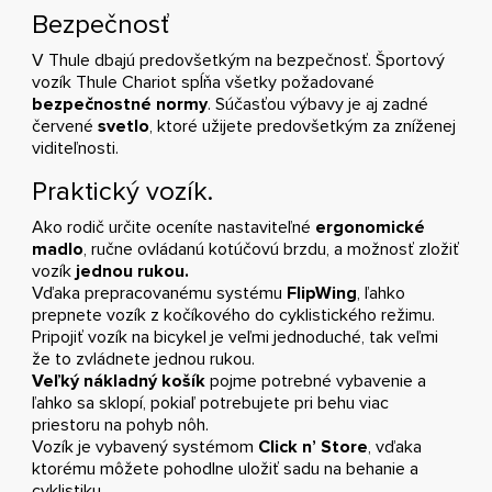
Bezpečnosť
V Thule dbajú predovšetkým na bezpečnosť. Športový
vozík Thule Chariot spĺňa všetky požadované
bezpečnostné normy
. Súčasťou výbavy je aj zadné
červené
svetlo
, ktoré užijete predovšetkým za zníženej
viditeľnosti.
Praktický vozík.
Ako rodič určite oceníte nastaviteľné
ergonomické
madlo
, ručne ovládanú kotúčovú brzdu, a možnosť zložiť
vozík
jednou rukou.
Vďaka prepracovanému systému
FlipWing
, ľahko
prepnete vozík z kočíkového do cyklistického režimu.
Pripojiť vozík na bicykel je veľmi jednoduché, tak veľmi
že to zvládnete jednou rukou.
Veľký nákladný košík
pojme potrebné vybavenie a
ľahko sa sklopí, pokiaľ potrebujete pri behu viac
priestoru na pohyb nôh.
Vozík je vybavený systémom
Click n’ Store
, vďaka
ktorému môžete pohodlne uložiť sadu na behanie a
cyklistiku.