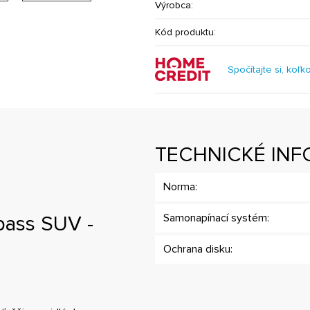
Výrobca:
Kód produktu:
Spočítajte si, koľk
TECHNICKÉ INF
Norma:
pass SUV -
Samonapínací systém:
Ochrana disku: