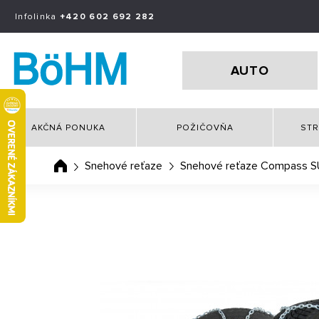
Infolinka
+420 602 692 282
AUTO
AKČNÁ PONUKA
POŽIČOVŇA
STR
Snehové reťaze
Snehové reťaze Compass 