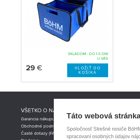
SKLADOM - DO 1-5 DNÍ
U VÁS
29
€
VŠETKO O NÁKUPE
STRESNI
Táto webová stránka
Garancia nákupu
Strešné nos
Obchodné podmienky
Česká verz
Spoločnosť Strešné nosiče BöHM s
Časté dotazy (FAQ)
Cookies nas
spracovaní osobných údajov náj