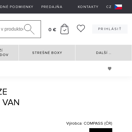
DNÉ PODMIENKY
PREDAJŇA
KONTAKTY
CZ
0 €
PRIHLÁSIŤ
ŽÍ
STREŠNÉ BOXY
DALŠÍ
…
RDOV
ZE
 VAN
Výrobca:
COMPASS (ČR)