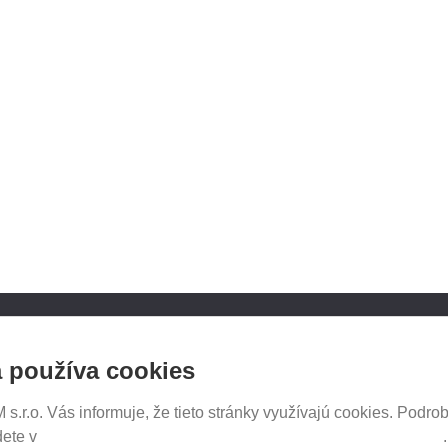
NOSICE.CZ
SLEDUJTE NÁS NA SOCIÁ
 používa cookies
SIEŤACH
iče Thule
e e-shopu
.r.o. Vás informuje, že tieto stránky využívajú cookies. Podrob
tavenia
dete v
Prehlásenie o ochrane súkromia a používaní tzv. cookies