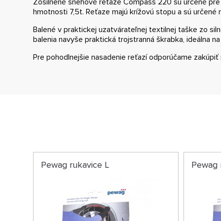
Zosilnené snehové reťaze Compass 220 sú určené pre 
hmotnosti 7,5t. Reťaze majú krížovú stopu a sú určené 
Balené v praktickej uzatvárateľnej textilnej taške zo sil
balenia navyše praktická trojstranná škrabka, ideálna na 
Pre pohodlnejšie nasadenie reťazí odporúčame zakúpiť 
Pewag rukavice L
Pewag 