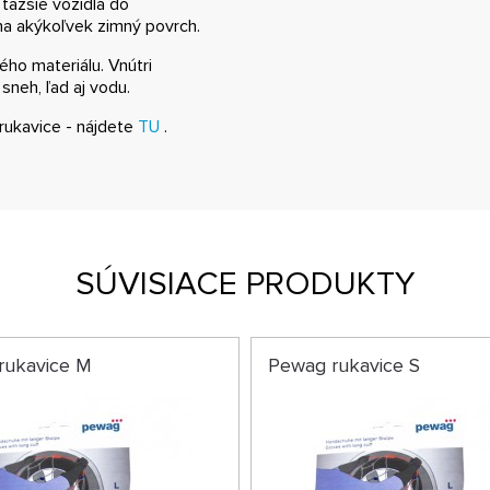
ťažšie vozidlá do
na akýkoľvek zimný povrch.
ného materiálu. Vnútri
sneh, ľad aj vodu.
rukavice - nájdete
TU
.
SÚVISIACE PRODUKTY
rukavice M
Pewag rukavice S