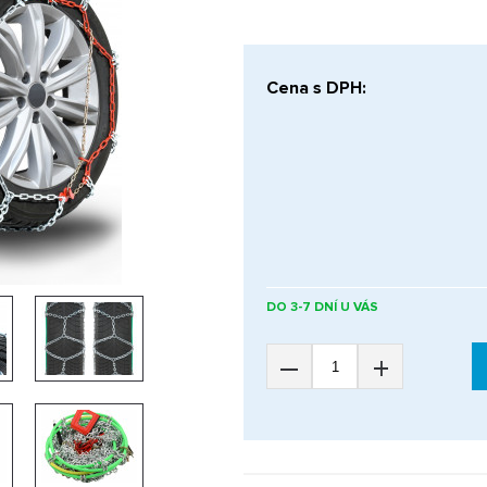
Cena s DPH:
DO 3-7 DNÍ U VÁS
–
+