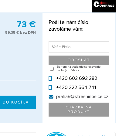
73 €
Pošlite nám číslo,
zavoláme vám:
59,35 € bez DPH
Beriem na vedomie spracovanie
osobných údajov.
+420 602 692 282
+420 222 564 741
praha9@
stresninosice.cz
OTÁZKA NA
PRODUKT