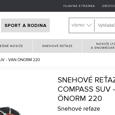
HLAVNÁ STRÁNKA
OBCHO
SPORT A RODINA
VŠETKO
NOSIČE LY
EŠNÉ NOSIČE
SNEHOVÉ REŤAZE
A SNOWBOA
SUV - VAN ÖNORM 220
SNEHOVÉ REŤA
COMPASS SUV -
ÖNORM 220
Snehové reťaze