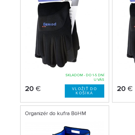
SKLADOM - DO 1-5 DNÍ
U VÁS
20
€
20
€
Organizér do kufra BöHM